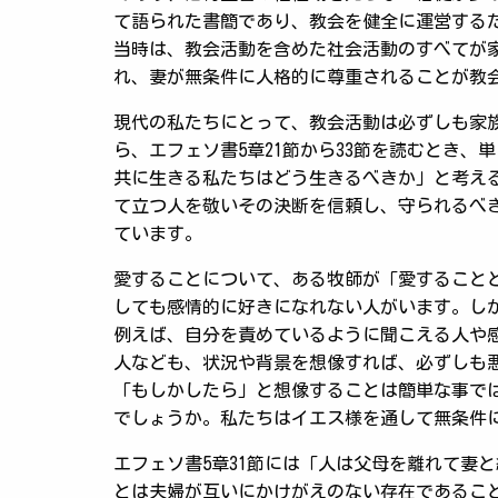
て語られた書簡であり、教会を健全に運営する
当時は、教会活動を含めた社会活動のすべてが
れ、妻が無条件に人格的に尊重されることが教
現代の私たちにとって、教会活動は必ずしも家
ら、エフェソ書5章21節から33節を読むとき
共に生きる私たちはどう生きるべきか」と考え
て立つ人を敬いその決断を信頼し、守られるべ
ています。
愛することについて、ある牧師が「愛すること
しても感情的に好きになれない人がいます。し
例えば、自分を責めているように聞こえる人や
人なども、状況や背景を想像すれば、必ずしも
「もしかしたら」と想像することは簡単な事で
でしょうか。私たちはイエス様を通して無条件
エフェソ書5章31節には「人は父母を離れて妻
とは夫婦が互いにかけがえのない存在であるこ