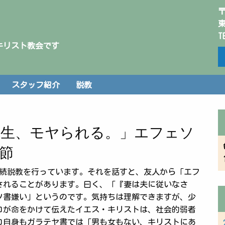
〒
東
T
キリスト教会です
スタッフ紹介
説教
ロ先生、モヤられる。」エフェソ
3節
連続説教を行っています。それを話すと、友人から「エフ
されることがあります。曰く、「『妻は夫に従いなさ
ソ書嫌い」というのです。気持ちは理解できますが、少
ロが命をかけて伝えたイエス・キリストは、社会的弱者
ロ自身もガラテヤ書では「男も女もない、キリストにあ