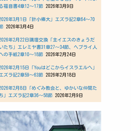
る福音書4章12～17節
2026年3月9日
2026年3月1日「針小棒大」エズラ記2章64～70
節
2026年3月4日
2026年2月22日講壇交換「主イエスのきょうだ
いたち」エレミヤ書31章27～34節、ヘブライ人
への手紙2章10～18節
2026年2月24日
2026年2月15日「Youはどこからイスラエルへ」
エズラ記2章59～63節
2026年2月18日
2026年2月8日「めぐみ教会と、ゆかいな仲間た
ち」エズラ記2章36～58節
2026年2月9日