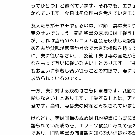
ってひとつ」と述べています。それでも、エフ
かれています。今日はその理由を考えていきま
友人たちがモヤモヤするのは、22節「妻は夫に
葉のせいでしょう。新約聖書の原語には「従う
が、これは当時のヘレニズム社会を反映した訳
ある夫や父親が家庭や社会で大きな権限を持って
に、夫に従いなさい」、23節「夫は妻の頭だか
れをもって互いに従いなさい」とあります。「
もお互いに尊敬し合い従うことの前提で、妻に
求められているのです。
一方、夫に対する戒めはさらに重要です。25節
愛しなさい」とあります。「愛する」とは、ア
愛です。当時、妻は夫の財産とみなされていま
けれども、実は同様の戒めは旧約聖書にも既に
語られていた戒めを、エフェソ教会にあえて伝
であり、旧約聖書の価値観を知らない信徒が多