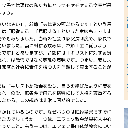
ェソ書では現代の私たちにとってモヤモヤする文章が書
しょう。
従いなさい」、23節「夫は妻の頭だからです」という言
」は「服従する」「屈服する」といった意味もあります
語でもありました。当時の社会は家父長制度で、家長で
いました。妻に対する戒めは、22節「主に従うよう
らです」とありますが、21節には「キリストに対する畏
畏れ」は恐怖ではなく尊敬の意味です。つまり、妻も夫
は家庭と社会に責任を持つ夫を信頼して尊重することが
では「キリストが教会を愛し、自らを捧げたように妻を
ガペーの愛、無条件で自己を犠牲にして人格を尊重する
したから、この戒めは非常に画期的でした。
書かれているものです。なぜパウロは旧約聖書ですでに
えたのでしょうか。一つは、エフェソ教会が異邦人中心
かったこと。もう一つは、エフェソ書自体が教会につい