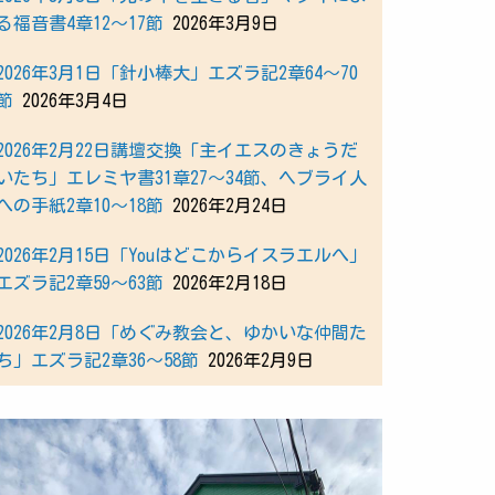
る福音書4章12～17節
2026年3月9日
2026年3月1日「針小棒大」エズラ記2章64～70
節
2026年3月4日
2026年2月22日講壇交換「主イエスのきょうだ
いたち」エレミヤ書31章27～34節、ヘブライ人
への手紙2章10～18節
2026年2月24日
2026年2月15日「Youはどこからイスラエルへ」
エズラ記2章59～63節
2026年2月18日
2026年2月8日「めぐみ教会と、ゆかいな仲間た
ち」エズラ記2章36～58節
2026年2月9日