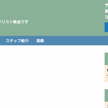
〒
東
T
キリスト教会です
スタッフ紹介
説教