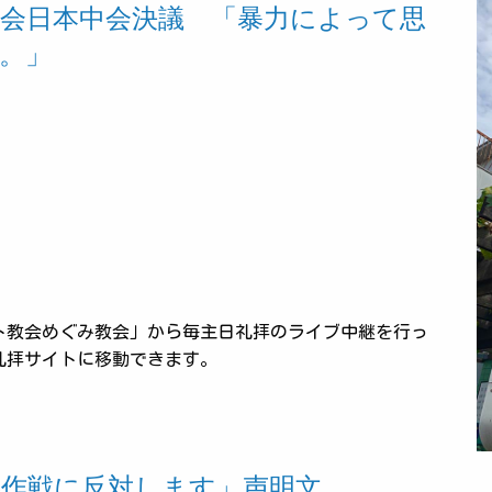
会日本中会決議 「暴力によって思
。」
ト教会めぐみ教会」から毎主日礼拝のライブ中継を行っ
礼拝サイトに移動できます。
事作戦に反対します」声明文